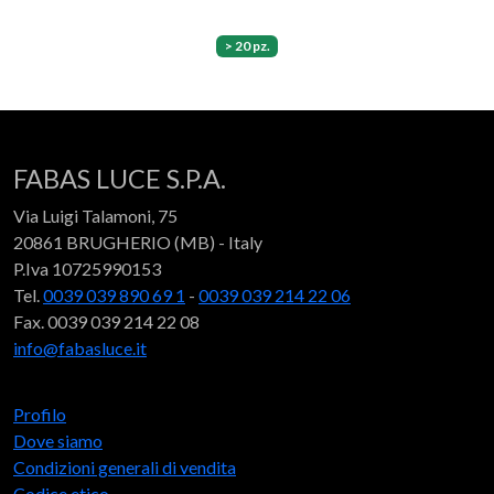
> 20 pz.
FABAS LUCE S.P.A.
Via Luigi Talamoni, 75
20861 BRUGHERIO (MB) - Italy
P.Iva 10725990153
Tel.
0039 039 890 69 1
-
0039 039 214 22 06
Fax. 0039 039 214 22 08
info@fabasluce.it
Profilo
Dove siamo
Condizioni generali di vendita
Codice etico