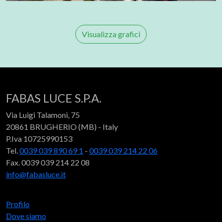
Visualizza grafici
FABAS LUCE S.P.A.
Via Luigi Talamoni, 75
20861 BRUGHERIO (MB) - Italy
P.Iva 10725990153
Tel.
0039 039 890 69 1
-
0039 039 214 22 06
Fax. 0039 039 214 22 08
info@fabasluce.it
Profilo
Dove siamo