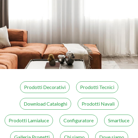
Prodotti Decorativi
Prodotti Tecnici
Download Cataloghi
Prodotti Navali
Prodotti Lamialuce
Configuratore
Smartluce
Galleria Progetti
Chi siamo
Dove siamo