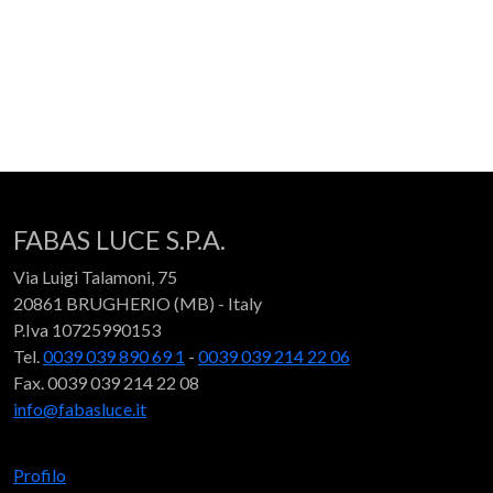
FABAS LUCE S.P.A.
Via Luigi Talamoni, 75
20861 BRUGHERIO (MB) - Italy
P.Iva 10725990153
Tel.
0039 039 890 69 1
-
0039 039 214 22 06
Fax. 0039 039 214 22 08
info@fabasluce.it
Profilo