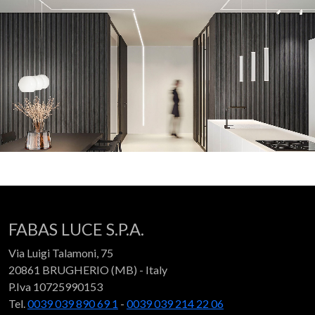
FABAS LUCE S.P.A.
Via Luigi Talamoni, 75
20861 BRUGHERIO (MB) - Italy
P.Iva 10725990153
Tel.
0039 039 890 69 1
-
0039 039 214 22 06