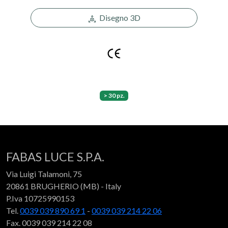
Disegno 3D
> 30 pz.
FABAS LUCE S.P.A.
Via Luigi Talamoni, 75
20861 BRUGHERIO (MB) - Italy
P.Iva 10725990153
Tel.
0039 039 890 69 1
-
0039 039 214 22 06
Fax. 0039 039 214 22 08