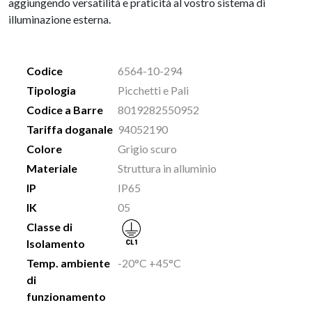
aggiungendo versatilità e praticità al vostro sistema di
illuminazione esterna.
Codice
6564-10-294
Tipologia
Picchetti e Pali
Codice a Barre
8019282550952
Tariffa doganale
94052190
Colore
Grigio scuro
Materiale
Struttura in alluminio
IP
IP65
IK
05
Classe di
Isolamento
Temp. ambiente
-20°C +45°C
di
funzionamento