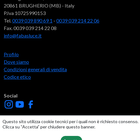
20861 BRUGHERIO (MB) - Italy
P.Iva 10725990153
Tel.
0039 039 890 69 1
-
0039 039 214 22 06
Fax. 0039 039 214 22 08
info@fabasluce.it
Profilo
Dove siamo
Condizioni generali di vendita
Codice etico
Social
Questo sito utilizza cookie tecnici per i quali non è richiesto consenso.
Clicca su “Accetta” per chiudere questo banner.