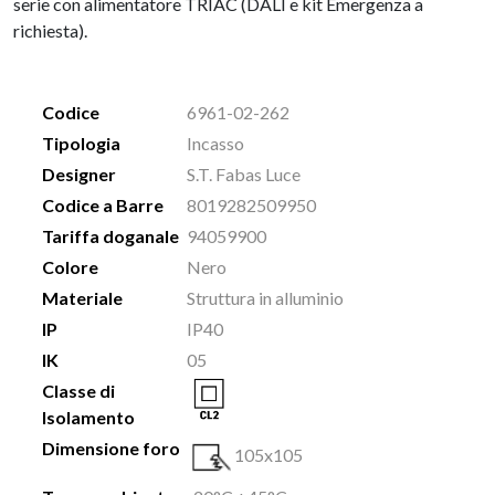
serie con alimentatore TRIAC (DALI e kit Emergenza a
richiesta).
Codice
6961-02-262
Tipologia
Incasso
Designer
S.T. Fabas Luce
Codice a Barre
8019282509950
Tariffa doganale
94059900
Colore
Nero
Materiale
Struttura in alluminio
IP
IP40
IK
05
Classe di
Isolamento
Dimensione foro
105x105