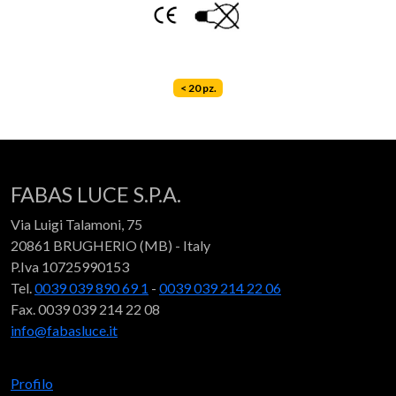
< 20 pz.
FABAS LUCE S.P.A.
Via Luigi Talamoni, 75
20861 BRUGHERIO (MB) - Italy
P.Iva 10725990153
Tel.
0039 039 890 69 1
-
0039 039 214 22 06
Fax. 0039 039 214 22 08
info@fabasluce.it
Profilo