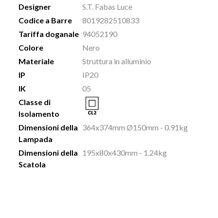
Designer
S.T. Fabas Luce
Codice a Barre
8019282510833
Tariffa doganale
94052190
Colore
Nero
Materiale
Struttura in alluminio
IP
IP20
IK
05
Classe di
Isolamento
Dimensioni della
364x374mm Ø150mm - 0.91kg
Lampada
Dimensioni della
195x80x430mm - 1.24kg
Scatola