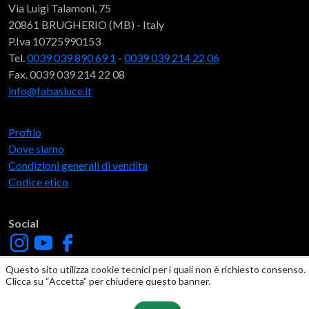
Via Luigi Talamoni, 75
20861 BRUGHERIO (MB) - Italy
P.Iva 10725990153
Tel.
0039 039 890 69 1
-
0039 039 214 22 06
Fax. 0039 039 214 22 08
info@fabasluce.it
Profilo
Dove siamo
Condizioni generali di vendita
Codice etico
Social
Questo sito utilizza cookie tecnici per i quali non è richiesto consenso.
Clicca su “Accetta” per chiudere questo banner.