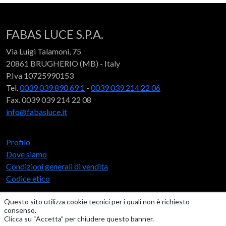
FABAS LUCE S.P.A.
Via Luigi Talamoni, 75
20861 BRUGHERIO (MB) - Italy
P.Iva 10725990153
Tel.
0039 039 890 69 1
-
0039 039 214 22 06
Fax. 0039 039 214 22 08
info@fabasluce.it
Profilo
Dove siamo
Condizioni generali di vendita
Codice etico
Questo sito utilizza cookie tecnici per i quali non è richiesto
Social
consenso.
Clicca su “Accetta” per chiudere questo banner.