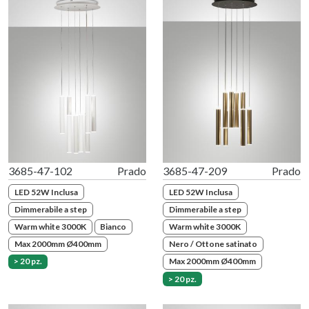
3685-47-102
Prado
3685-47-209
Prado
LED 52W Inclusa
LED 52W Inclusa
Dimmerabile a step
Dimmerabile a step
Warm white 3000K
Bianco
Warm white 3000K
Max 2000mm Ø400mm
Nero / Ottone satinato
> 20 pz.
Max 2000mm Ø400mm
> 20 pz.