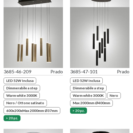
3685-46-209
Prado
3685-47-101
Prado
LED 52W Inclusa
LED 52W Inclusa
Dimmerabile a step
Dimmerabile a step
Warm white 3000K
Warm white 3000K
Nero
Nero / Ottone satinato
Max 2000mm Ø400mm
600x200xMax 2000mm Ø37mm
> 20 pz.
> 20 pz.