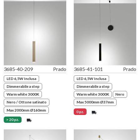
3685-40-209
Prado
3685-41-101
Prado
LED 6,5W Inclusa
LED 6,5W Inclusa
Dimmerabile a step
Dimmerabile a step
Warm white 3000K
Warm white 3000K
Nero
Nero / Ottone satinato
Max 5000mm Ø37mm
Max 2000mm Ø160mm
0 pz.
> 20 pz.