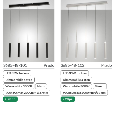
3685-48-101
Prado
3685-48-102
Prado
LED 33W Inclusa
LED 33W Inclusa
Dimmerabile a step
Dimmerabile a step
Warm white 3000K
Nero
Warm white 3000K
Bianco
900x80xMax 2000mm Ø37mm
900x80xMax 2000mm Ø37mm
> 20 pz.
> 20 pz.