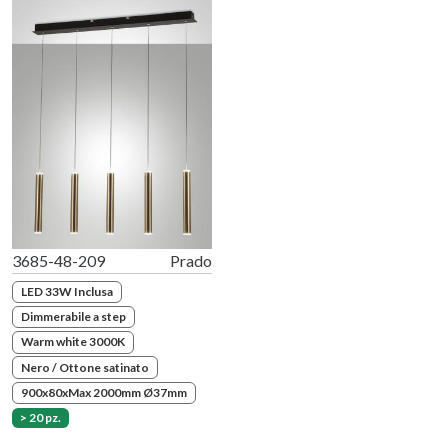
3685-48-209
Prado
LED 33W Inclusa
Dimmerabile a step
Warm white 3000K
Nero / Ottone satinato
900x80xMax 2000mm Ø37mm
> 20 pz.