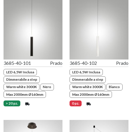
3685-40-101
Prado
3685-40-102
Prado
LED 6,5W Inclusa
LED 6,5W Inclusa
Dimmerabile a step
Dimmerabile a step
Warm white 3000K
Nero
Warm white 3000K
Bianco
Max 2000mm Ø160mm
Max 2000mm Ø160mm
> 20 pz.
0 pz.