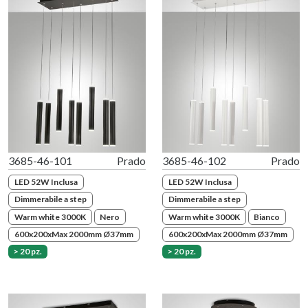
3685-46-101
Prado
3685-46-102
Prado
LED 52W Inclusa
LED 52W Inclusa
Dimmerabile a step
Dimmerabile a step
Warm white 3000K
Nero
Warm white 3000K
Bianco
600x200xMax 2000mm Ø37mm
600x200xMax 2000mm Ø37mm
> 20 pz.
> 20 pz.