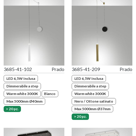
3685-41-102
Prado
3685-41-209
Prado
LED 6,5W Inclusa
LED 6,5W Inclusa
Dimmerabile a step
Dimmerabile a step
Warm white 3000K
Bianco
Warm white 3000K
Max 5000mm Ø40mm
Nero / Ottone satinato
> 20 pz.
Max 5000mm Ø37mm
> 20 pz.