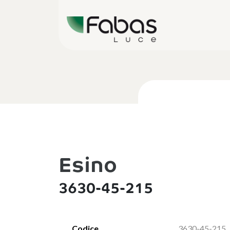
Esino
3630-45-215
Codice
3630-45-215