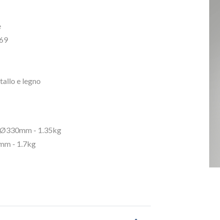
e
69
tallo e legno
Ø330mm - 1.35kg
m - 1.7kg