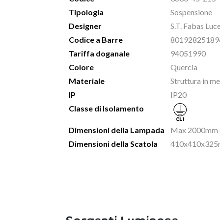
Tipologia
Sospensione
Designer
S.T. Fabas Luc
Codice a Barre
80192825189
Tariffa doganale
94051990
Colore
Quercia
Materiale
Struttura in me
IP
IP20
Classe di Isolamento
Dimensioni della Lampada
Max 2000mm 
Dimensioni della Scatola
410x410x325m