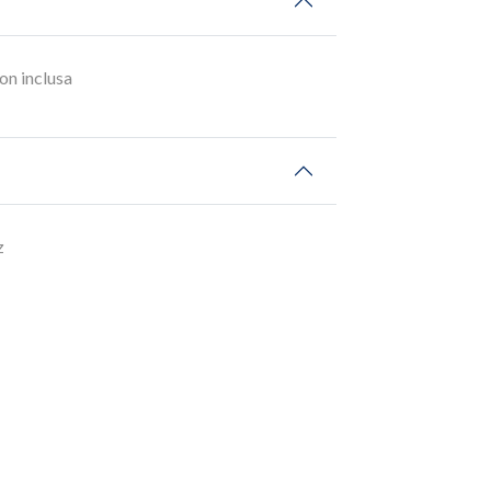
n inclusa
z