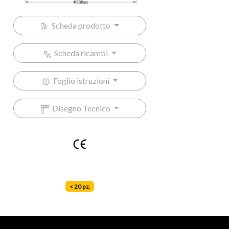
Scheda prodotto
Scheda ricambi
Foglio istruzioni
Disegno Tecnico
< 20 pz.