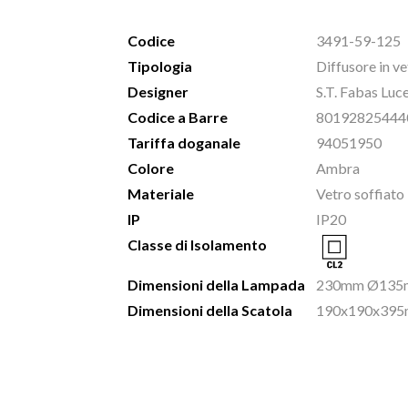
Codice
3491-59-125
Tipologia
Diffusore in v
Designer
S.T. Fabas Luc
Codice a Barre
80192825444
Tariffa doganale
94051950
Colore
Ambra
Materiale
Vetro soffiato
IP
IP20
Classe di Isolamento
Dimensioni della Lampada
230mm Ø135m
Dimensioni della Scatola
190x190x395m