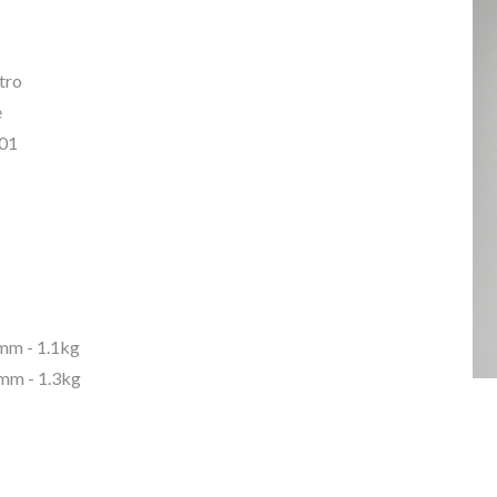
etro
e
01
m - 1.1kg
m - 1.3kg