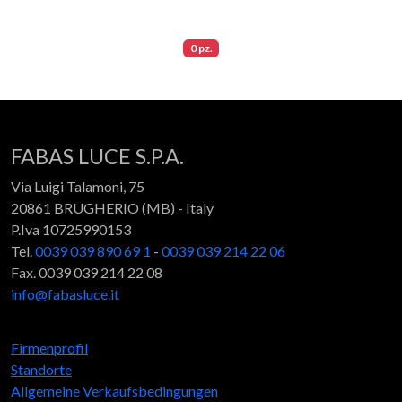
0 pz.
FABAS LUCE S.P.A.
Via Luigi Talamoni, 75
20861 BRUGHERIO (MB) - Italy
P.Iva 10725990153
Tel.
0039 039 890 69 1
-
0039 039 214 22 06
Fax. 0039 039 214 22 08
info@fabasluce.it
Firmenprofil
Standorte
Allgemeine Verkaufsbedingungen