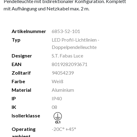
Pendelleuchte mit bidirektionaler Konfiguration. Komplett
mit Aufhängung und Netzkabel max. 2 m.
Artikelnummer
6853-52-101
Typ
LED Profil-Lichtlinien -
Doppelpendelleuchte
Designer
S.T. Fabas Luce
EAN
8019282093671
Zolltarif
94054239
Farbe
Weiß
Material
Aluminium
IP
IP40
IK
08
Isolierklasse
Operating
-20C° +45°
ambient