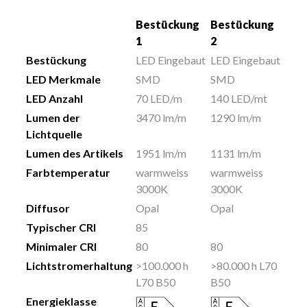
Bestückung
Bestückung
1
2
Bestückung
LED Eingebaut
LED Eingebaut
LED Merkmale
SMD
SMD
LED Anzahl
70 LED/m
140 LED/mt
Lumen der
3470 lm/m
1290 lm/m
Lichtquelle
Lumen des Artikels
1951 lm/m
1131 lm/m
Farbtemperatur
warmweiss
warmweiss
3000K
3000K
Diffusor
Opal
Opal
Typischer CRI
85
Minimaler CRI
80
80
Lichtstromerhaltung
>100.000 h
>80.000 h L70
L70 B50
B50
Energieklasse