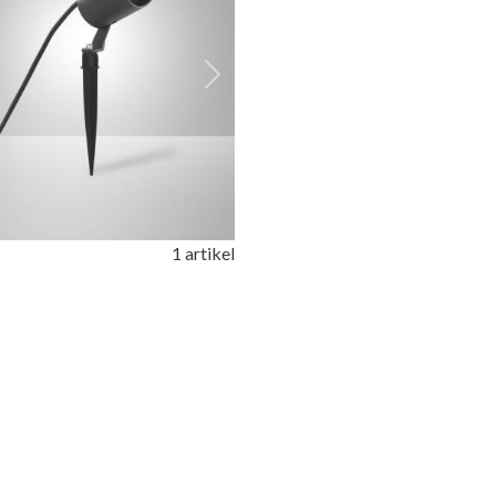
ious
Next
1 artikel