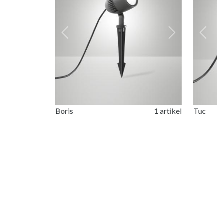
Previous
Next
Prev
Boris
1 artikel
Tuc