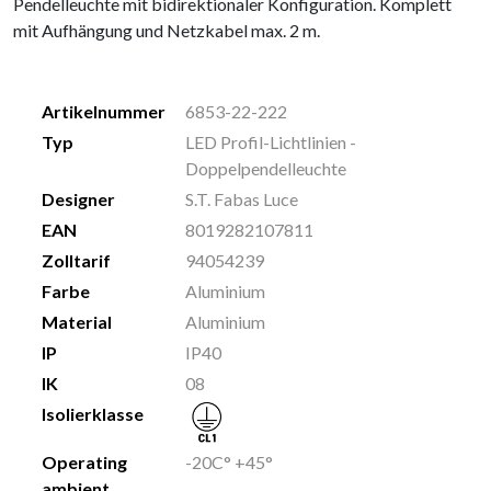
Pendelleuchte mit bidirektionaler Konfiguration. Komplett
mit Aufhängung und Netzkabel max. 2 m.
Artikelnummer
6853-22-222
Typ
LED Profil-Lichtlinien -
Doppelpendelleuchte
Designer
S.T. Fabas Luce
EAN
8019282107811
Zolltarif
94054239
Farbe
Aluminium
Material
Aluminium
IP
IP40
IK
08
Isolierklasse
Operating
-20C° +45°
ambient