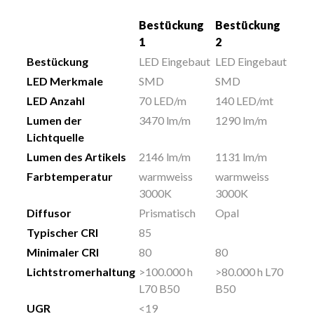
Bestückung
Bestückung
1
2
Bestückung
LED Eingebaut
LED Eingebaut
LED Merkmale
SMD
SMD
LED Anzahl
70 LED/m
140 LED/mt
Lumen der
3470 lm/m
1290 lm/m
Lichtquelle
Lumen des Artikels
2146 lm/m
1131 lm/m
Farbtemperatur
warmweiss
warmweiss
3000K
3000K
Diffusor
Prismatisch
Opal
Typischer CRI
85
Minimaler CRI
80
80
Lichtstromerhaltung
>100.000 h
>80.000 h L70
L70 B50
B50
UGR
<19