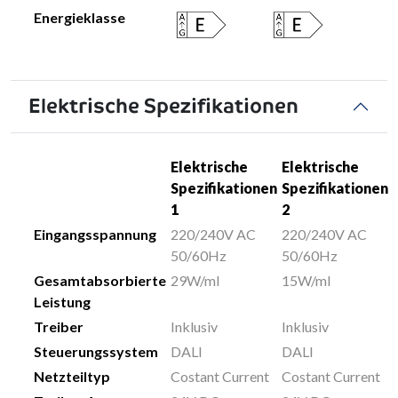
Energieklasse
Elektrische Spezifikationen
Elektrische
Elektrische
Spezifikationen
Spezifikationen
1
2
Eingangsspannung
220/240V AC
220/240V AC
50/60Hz
50/60Hz
Gesamtabsorbierte
29W/ml
15W/ml
Leistung
Treiber
Inklusiv
Inklusiv
Steuerungssystem
DALI
DALI
Netzteiltyp
Costant Current
Costant Current