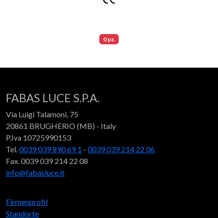
0 pz.
FABAS LUCE S.P.A.
Via Luigi Talamoni, 75
20861 BRUGHERIO (MB) - Italy
P.Iva 10725990153
Tel.
0039 039 890 69 1
-
0039 039 214 22 06
Fax. 0039 039 214 22 08
info@fabasluce.it
Firmenprofil
Standorte