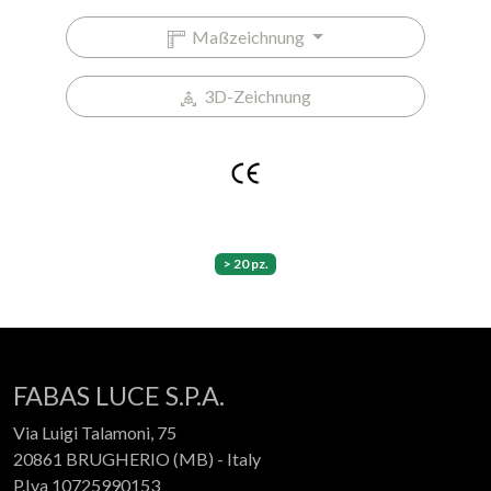
Maßzeichnung
3D-Zeichnung
> 20 pz.
FABAS LUCE S.P.A.
Via Luigi Talamoni, 75
20861 BRUGHERIO (MB) - Italy
P.Iva 10725990153