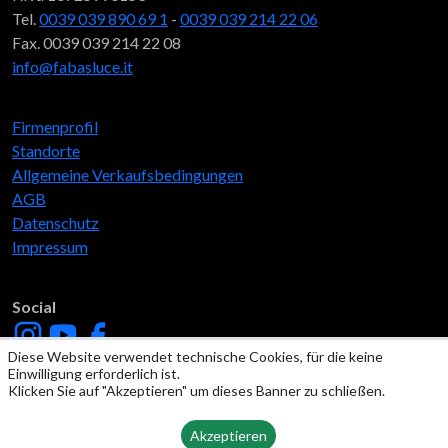
Tel.
0039 039 890 69 1
-
0039 039 214 22 06
Fax. 0039 039 214 22 08
info@fabasluce.it
Firmenprofil
Standorte
Allgemeine Verkaufsbedingungen
AGB
Datenschutz
Impressum
Social
Diese Website verwendet technische Cookies, für die keine
Einwilligung erforderlich ist.
Klicken Sie auf "Akzeptieren" um dieses Banner zu schließen.
Akzeptieren