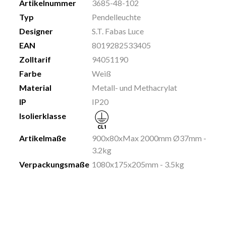
Artikelnummer
3685-48-102
Typ
Pendelleuchte
Designer
S.T. Fabas Luce
EAN
8019282533405
Zolltarif
94051190
Farbe
Weiß
Material
Metall- und Methacrylat
IP
IP20
Isolierklasse
Artikelmaße
900x80xMax 2000mm Ø37mm -
3.2kg
Verpackungsmaße
1080x175x205mm - 3.5kg