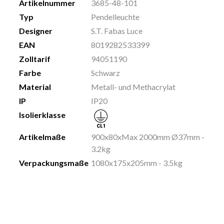
Artikelnummer
3685-48-101
Typ
Pendelleuchte
Designer
S.T. Fabas Luce
EAN
8019282533399
Zolltarif
94051190
Farbe
Schwarz
Material
Metall- und Methacrylat
IP
IP20
Isolierklasse
Artikelmaße
900x80xMax 2000mm Ø37mm -
3.2kg
Verpackungsmaße
1080x175x205mm - 3.5kg