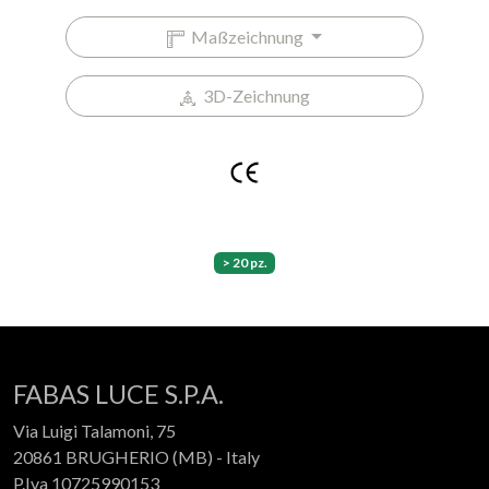
Maßzeichnung
3D-Zeichnung
> 20 pz.
FABAS LUCE S.P.A.
Via Luigi Talamoni, 75
20861 BRUGHERIO (MB) - Italy
P.Iva 10725990153