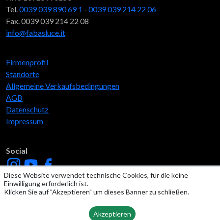
Tel.
0039 039 890 69 1
-
0039 039 214 22 06
Fax. 0039 039 214 22 08
info@fabasluce.it
Firmenprofil
Standorte
Allgemeine Verkaufsbedingungen
AGB
Datenschutz
Impressum
Social
Diese Website verwendet technische Cookies, für die keine
Einwilligung erforderlich ist.
Klicken Sie auf "Akzeptieren" um dieses Banner zu schließen.
Akzeptieren