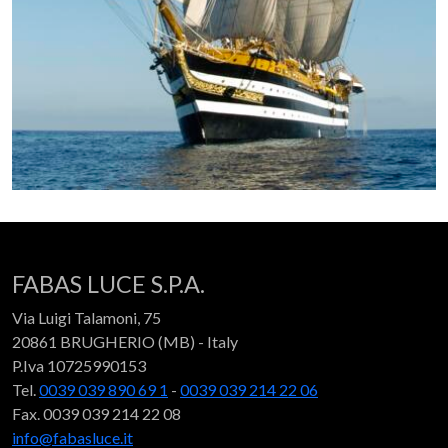
FABAS LUCE S.P.A.
Via Luigi Talamoni, 75
20861 BRUGHERIO (MB) - Italy
P.Iva 10725990153
Tel.
0039 039 890 69 1
-
0039 039 214 22 06
Fax. 0039 039 214 22 08
info@fabasluce.it