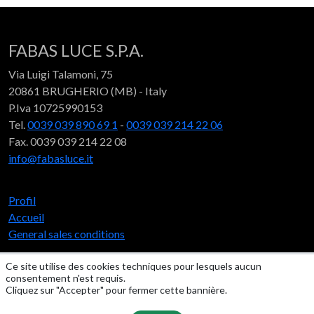
FABAS LUCE S.P.A.
Via Luigi Talamoni, 75
20861 BRUGHERIO (MB) - Italy
P.Iva 10725990153
Tel.
0039 039 890 69 1
-
0039 039 214 22 06
Fax. 0039 039 214 22 08
info@fabasluce.it
Profil
Accueil
General sales conditions
Ce site utilise des cookies techniques pour lesquels aucun
Social
consentement n'est requis.
Cliquez sur "Accepter" pour fermer cette bannière.