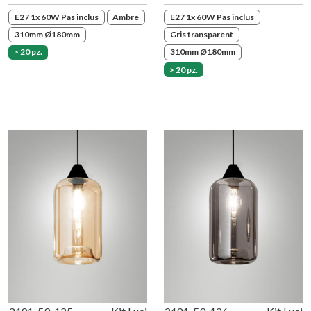
E27 1x 60W Pas inclus
Ambre
E27 1x 60W Pas inclus
310mm Ø180mm
Gris transparent
> 20 pz.
310mm Ø180mm
> 20 pz.