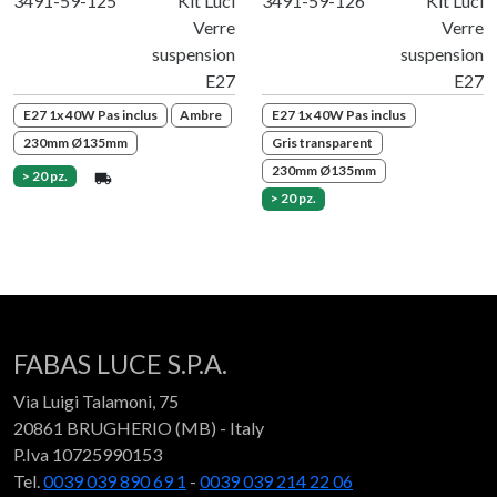
3491-59-125
Kit Luci
3491-59-126
Kit Luci
Verre
Verre
suspension
suspension
E27
E27
E27 1x 40W Pas inclus
Ambre
E27 1x 40W Pas inclus
230mm Ø135mm
Gris transparent
230mm Ø135mm
> 20 pz.
> 20 pz.
FABAS LUCE S.P.A.
Via Luigi Talamoni, 75
20861 BRUGHERIO (MB) - Italy
P.Iva 10725990153
Tel.
0039 039 890 69 1
-
0039 039 214 22 06